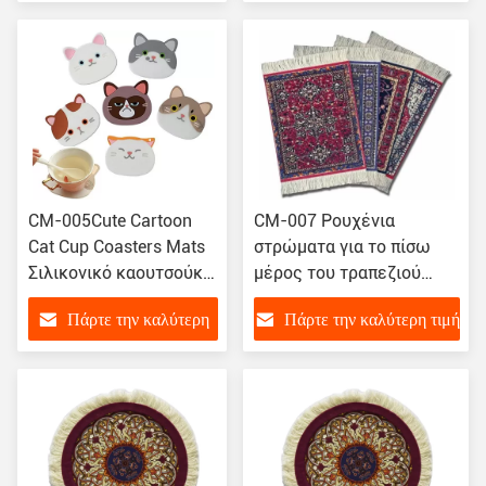
τιμή
CM-005Cute Cartoon
CM-007 Ρουχένια
Cat Cup Coasters Mats
στρώματα για το πίσω
Σιλικονικό καουτσούκ
μέρος του τραπεζιού
Coaster Heater
Κάλυψη τραπεζιού
Πάρτε την καλύτερη
Πάρτε την καλύτερη τιμή
Ανατολικό ύφασμα
στρώμα για ποτό
τιμή
στρώματα στρώμα για το
πίσω μέρος του
τραπεζιού