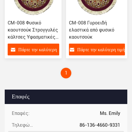
CM-008 Φυσικό
CM-008 Γυροειδή
καουτσούκ Στρογγυλές
ελαστικά από φυσικό
κάλτσες Υφασματικές
καουτσούκ
στρώσεις Πιεστικές
Πάρτε την καλύτερη
Πάρτε την καλύτερη τιμή
στρώσεις Κάλτσες
κατάλληλες
τιμή
1
Επαφές
Επαφές:
Ms. Emily
Τηλεφώνημα:
86-136-4660-9331