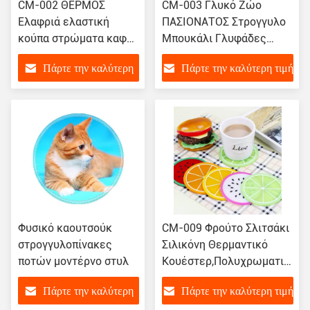
CM-002 ΘΕΡΜΟΣ
CM-003 Γλυκό Ζώο
Ελαφριά ελαστική
ΠΑΣΙΟΝΑΤΟΣ Στρογγυλο
κούπα στρώματα καφέ
Μπουκάλι Γλυφάδες
κούπα μπαρ ελαστικά
Καφέ Μπουκάλι Μπάρ
Πάρτε την καλύτερη
Πάρτε την καλύτερη τιμή
ποτά ελαστικά ποτά
τιμή
Φυσικό καουτσούκ
CM-009 Φρούτο Σλιτσάκι
στρογγυλοπίνακες
Σιλικόνη Θερμαντικό
ποτών μοντέρνο στυλ
Κουέστερ,Πολυχρωματική
Αντιαλίσθητη Κάλυψη
Πάρτε την καλύτερη
Πάρτε την καλύτερη τιμή
Τραπεζιού Πάντη Κούπα