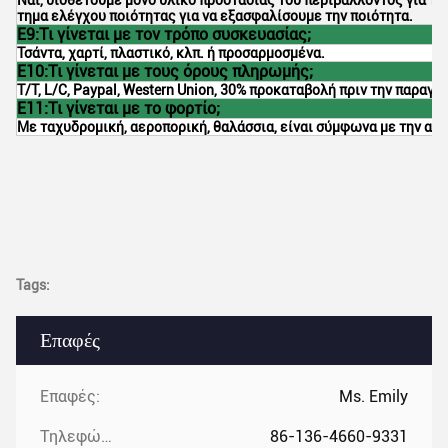
τημα ελέγχου ποιότητας για να εξασφαλίσουμε την ποιότητα.
Ε9:Τι γίνεται με τον τρόπο συσκευασίας;
Τσάντα, χαρτί, πλαστικό, κλπ. ή προσαρμοσμένα.
Ε10:Τι γίνεται με τους όρους πληρωμής;
T/T, L/C, Paypal, Western Union, 30% προκαταβολή πριν την παραγ
Ε11:Τι γίνεται με το φορτίο;
Με ταχυδρομική, αεροπορική, θαλάσσια, είναι σύμφωνα με την απ
Tags:
Επαφές
Επαφές:
Ms. Emily
Τηλεφώνημα:
86-136-4660-9331