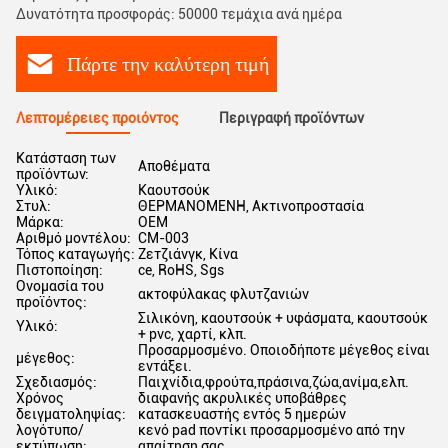
Δυνατότητα προσφοράς: 50000 τεμάχια ανά ημέρα
Πάρτε την καλύτερη τιμή
Λεπτομέρειες προιόντος
Περιγραφή προϊόντων
Κατάσταση των
Αποθέματα
προϊόντων:
Υλικό:
Καουτσούκ
Στυλ:
ΘΕΡΜΑΝΟΜΕΝΗ, Ακτινοπροστασία
Μάρκα:
OEM
Αριθμό μοντέλου:
CM-003
Τόπος καταγωγής:
Ζετζιάνγκ, Κίνα
Πιστοποίηση:
ce, RoHS, Sgs
Ονομασία του
ακτοφύλακας φλυτζανιών
προϊόντος:
Σιλικόνη, καουτσούκ + υφάσματα, καουτσούκ
Υλικό:
+ pvc, χαρτί, κλπ.
Προσαρμοσμένο. Οποιοδήποτε μέγεθος είναι
μέγεθος:
εντάξει.
Σχεδιασμός:
Παιχνίδια,φρούτα,πράσινα,ζώα,ανίμα,ελπ.
Χρόνος
διαφανής ακρυλικές υποβάθρες
δειγματοληψίας:
κατασκευαστής εντός 5 ημερών
λογότυπο/
κενό pad ποντίκι προσαρμοσμένο από την
εκτύπωση:
απαίτηση σας