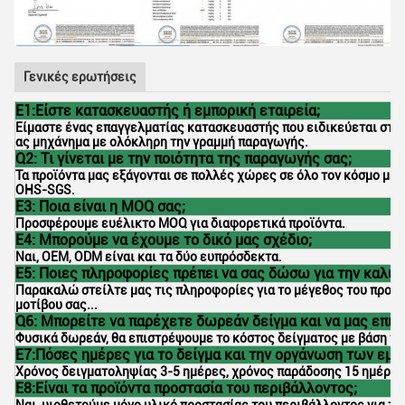
Γενικές ερωτήσεις
Ε1:Είστε κατασκευαστής ή εμπορική εταιρεία;
Είμαστε ένας επαγγελματίας κατασκευαστής που ειδικεύεται στο p
ας μηχάνημα με ολόκληρη την γραμμή παραγωγής.
Q2: Τι γίνεται με την ποιότητα της παραγωγής σας;
Τα προϊόντα μας εξάγονται σε πολλές χώρες σε όλο τον κόσμο με 
OHS-SGS.
Ε3: Ποια είναι η MOQ σας;
Προσφέρουμε ευέλικτο MOQ για διαφορετικά προϊόντα.
Ε4: Μπορούμε να έχουμε το δικό μας σχέδιο;
Ναι, OEM, ODM είναι και τα δύο ευπρόσδεκτα.
Ε5: Ποιες πληροφορίες πρέπει να σας δώσω για την καλύ
Παρακαλώ στείλτε μας τις πληροφορίες για το μέγεθος του προϊόντ
μοτίβου σας...
Q6: Μπορείτε να παρέχετε δωρεάν δείγμα και να μας επισ
Φυσικά δωρεάν, θα επιστρέψουμε το κόστος δείγματος με βάση τη
Ε7:Πόσες ημέρες για το δείγμα και την οργάνωση των εμπ
Χρόνος δειγματοληψίας 3-5 ημέρες, χρόνος παράδοσης 15 ημέρες
Ε8:Είναι τα προϊόντα προστασία του περιβάλλοντος;
Ναι, υιοθετούμε μόνο υλικό προστασίας του περιβάλλοντος για τ