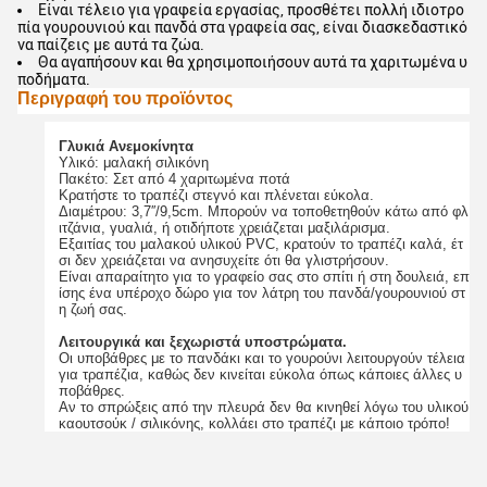
Είναι τέλειο για γραφεία εργασίας, προσθέτει πολλή ιδιοτρο
πία γουρουνιού και πανδά στα γραφεία σας, είναι διασκεδαστικό
να παίζεις με αυτά τα ζώα.
Θα αγαπήσουν και θα χρησιμοποιήσουν αυτά τα χαριτωμένα υ
ποδήματα.
Περιγραφή του προϊόντος
Γλυκιά Ανεμοκίνητα
Υλικό: μαλακή σιλικόνη
Πακέτο: Σετ από 4 χαριτωμένα ποτά
Κρατήστε το τραπέζι στεγνό και πλένεται εύκολα.
Διαμέτρου: 3,7′′/9,5cm. Μπορούν να τοποθετηθούν κάτω από φλ
ιτζάνια, γυαλιά, ή οτιδήποτε χρειάζεται μαξιλάρισμα.
Εξαιτίας του μαλακού υλικού PVC, κρατούν το τραπέζι καλά, έτ
σι δεν χρειάζεται να ανησυχείτε ότι θα γλιστρήσουν.
Είναι απαραίτητο για το γραφείο σας στο σπίτι ή στη δουλειά, επ
ίσης ένα υπέροχο δώρο για τον λάτρη του πανδά/γουρουνιού στ
η ζωή σας.
Λειτουργικά και ξεχωριστά υποστρώματα.
Οι υποβάθρες με το πανδάκι και το γουρούνι λειτουργούν τέλεια
για τραπέζια, καθώς δεν κινείται εύκολα όπως κάποιες άλλες υ
ποβάθρες.
Αν το σπρώξεις από την πλευρά δεν θα κινηθεί λόγω του υλικού
καουτσούκ / σιλικόνης, κολλάει στο τραπέζι με κάποιο τρόπο!