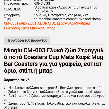
Πιστοποιητικό:
ROHS,SGS
πλαστική καρέκλα με στήριξη ανοιχτήρα
OEM/ODM:
μπουκαλιών
Εφαρμογή:
Κουζίνα, τυπογραφία, γραφείο, κλπ.
Τιμή:
anime drink coasters competitive and cheap
CM-003 Γλυκό Ζώο ΠΑΣΙΟΝΑΤΟΣ Στρογγυλο Μπουκάλι
Γλυφάδες Καφέ Μπουκάλι Μπάρ
Περιγραφή του προϊόντος
Minglu CM-003 Γλυκό ζώο Στρογγυλ
ό ποτό Coasters Cup Mats Καφέ Mug
Bar Coasters για για γραφείο, εστιατ
όριο, σπίτι ή μπαρ
Χαρακτηριστικά:
Η σιλικόνη κολλάει στο τραπέζι, δεν γλιστράει, προστατεύει
το ξύλο και το βερνίκι, κολλάει καλά στο γυαλί και τα πάτωμα.
Αυτά τα μικρά ζώα είναι υπέροχα δώρα για τους συναδέλφου
ς.
Διαμέτρου: 3,7′′/9,5cm. Πολύ ανθεκτικό, και εύκολα πλένεται
στο χέρι.