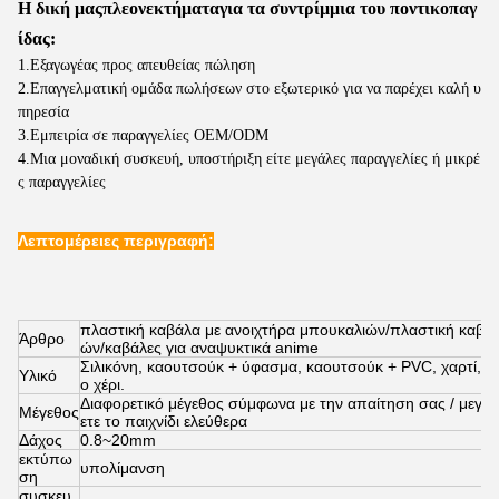
Η δική μας
πλεονεκτήματα
για τα συντρίμμια του ποντικοπαγ
ίδας:
1.Εξαγωγέας προς απευθείας πώληση
2.Επαγγελματική ομάδα πωλήσεων στο εξωτερικό για να παρέχει καλή υ
πηρεσία
3.Εμπειρία σε παραγγελίες OEM/ODM
4.Μια μοναδική συσκευή, υποστήριξη είτε μεγάλες παραγγελίες ή μικρέ
ς παραγγελίες
Λεπτομέρειες περιγραφή:
πλαστική καβάλα με ανοιχτήρα μπουκαλιών/πλαστική καβάλ
Άρθρο
ών/καβάλες για αναψυκτικά anime
Σιλικόνη, καουτσούκ + ύφασμα, καουτσούκ + PVC, χαρτί, κλ
Υλικό
ο χέρι.
Διαφορετικό μέγεθος σύμφωνα με την απαίτηση σας / μεγά
Μέγεθος
ετε το παιχνίδι ελεύθερα
Δάχος
0.8~20mm
εκτύπω
υπολίμανση
ση
συσκευ