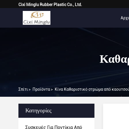
Cixi Minglu Rubber Plastic Co., Ltd.
Αρχι
Καθαρ
Σπίτι
>
Προϊόντα
>
Κίνα Καθαριστικό στρώμα από καουτσο
Κατηγορίες
Συσκευές Για Ποντίκια Από