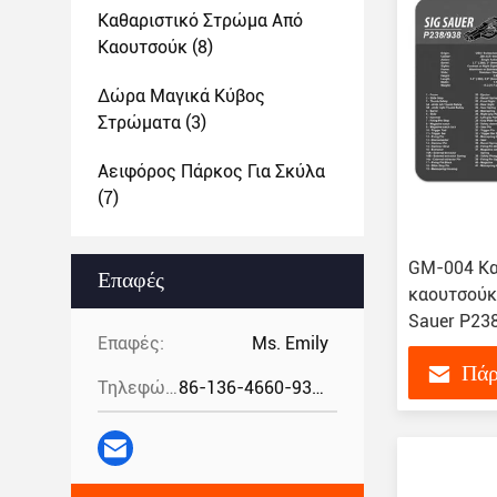
Καθαριστικό Στρώμα Από
Καουτσούκ
(8)
Δώρα Μαγικά Κύβος
Στρώματα
(3)
Αειφόρος Πάρκος Για Σκύλα
(7)
GM-004 Κα
Επαφές
καουτσούκ 
Sauer P238
Επαφές:
Ms. Emily
Πάρ
Τηλεφώνημα:
86-136-4660-9331