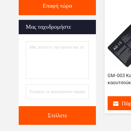
Επαφή τώρα
Μας ταχυδρομήστε
GM-003 Κα
καουτσούκ
Πάρ
Στείλετε