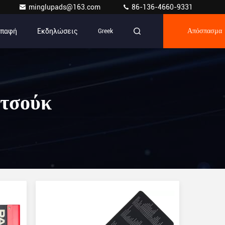
minglupads@163.com
86-136-4660-9331
Επαφή
Εκδηλώσεις
Greek
Απόσπασμα
υτσούκ