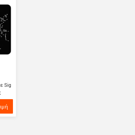
ε Sig
ς
τιμή