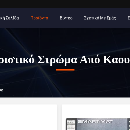
κή Σελίδα
Προϊόντα
Βίντεο
Σχετικά Με Εμάς
ιστικό Στρώμα Από Καο
ύκ