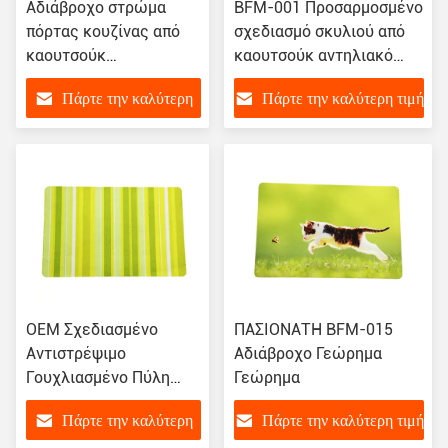
Αδιάβροχο στρώμα
BFM-001 Προσαρμοσμένο
πόρτας κουζίνας από
σχεδιασμό σκυλιού από
καουτσούκ
καουτσούκ αντηλιακό
απορροφητικό στρώμα
στρώμα για μπάνιο
Πάρτε την καλύτερη
Πάρτε την καλύτερη τιμή
πόρτας εσωτερικό
στρώμα δαπέδου
τιμή
μπάνιου
OEM Σχεδιασμένο
ΠΑΣΙΟΝΑΤΗ BFM-015
Αντιστρέψιμο
Αδιάβροχο Γεώρημα
Γουχλιασμένο Πύλη
Γεώρημα
Ματ Ματ Ματ Ματ Ματ
Πάρτε την καλύτερη
Πάρτε την καλύτερη τιμή
Ματ