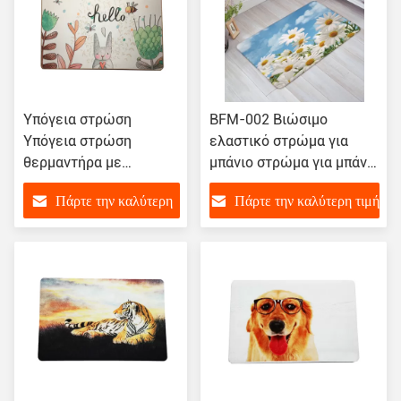
Υπόγεια στρώση
BFM-002 Βιώσιμο
Υπόγεια στρώση
ελαστικό στρώμα για
θερμαντήρα με
μπάνιο στρώμα για μπάνιο
καουτσούκ
στρώμα για το πάτωμα
Πάρτε την καλύτερη
Πάρτε την καλύτερη τιμή
τουαλέτας στρώμα για το
πάτωμα από ελαστικό
τιμή