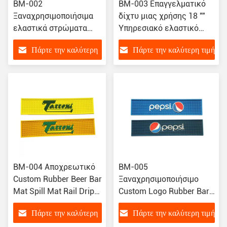
BM-002
BM-003 Επαγγελματικό
Ξαναχρησιμοποιήσιμα
δίχτυ μιας χρήσης 18 ""
ελαστικά στρώματα
Υπηρεσιακό ελαστικό
μπαρ, στρώματα μπαρ
στρώμα X12 Bar Beer Bar
Πάρτε την καλύτερη
Πάρτε την καλύτερη τιμή
σερβίρισμα μπαρ,
στρώματα μπαρ
τιμή
εστιατόριο
BM-004 Αποχρεωτικό
BM-005
Custom Rubber Beer Bar
Ξαναχρησιμοποιήσιμο
Mat Spill Mat Rail Drip
Custom Logo Rubber Bar
Mat
Mat, Bar Serving Puddle
Πάρτε την καλύτερη
Πάρτε την καλύτερη τιμή
Mat