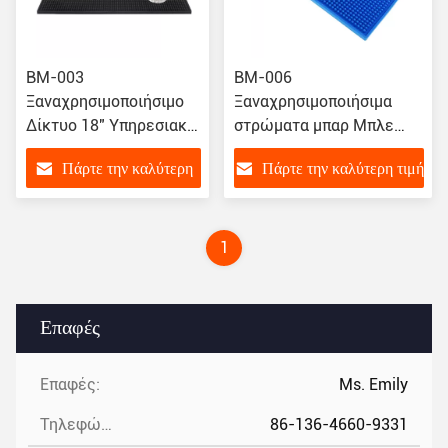
BM-003
BM-006
Ξαναχρησιμοποιήσιμο
Ξαναχρησιμοποιήσιμα
Δίκτυο 18" Υπηρεσιακό
στρώματα μπαρ Μπλε
Ρουχικό Ματ X12 Bar
στρώμα από καουτσούκ
Πάρτε την καλύτερη
Πάρτε την καλύτερη τιμή
Beer Bar Ρουχικό Ματ
τιμή
1
Επαφές
Επαφές:
Ms. Emily
Τηλεφώνημα:
86-136-4660-9331