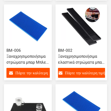
τιμή
BM-006
BM-002
Ξαναχρησιμοποιήσιμα
Ξαναχρησιμοποιήσιμα
στρώματα μπαρ Μπλε
ελαστικά στρώματα μπαρ,
στρώμα από καουτσούκ
στρώματα μπαρ
Πάρτε την καλύτερη
Πάρτε την καλύτερη τιμή
σερβίρισμα, στρώματα
λιμνού, εστιατόριο,
τιμή
κουζίνα