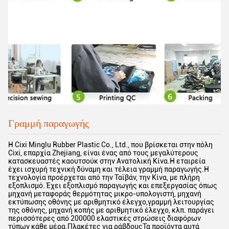
Γραμμή παραγωγής
Η Cixi Minglu Rubber Plastic Co., Ltd., που βρίσκεται στην πόλη
Cixi, επαρχία Zhejiang, είναι ένας από τους μεγαλύτερους
κατασκευαστές καουτσούκ στην Ανατολική Κίνα.Η εταιρεία
έχει ισχυρή τεχνική δύναμη και τέλεια γραμμή παραγωγής.Η
τεχνολογία προέρχεται από την Ταϊβάν, την Κίνα, με πλήρη
εξοπλισμό. Έχει εξοπλισμό παραγωγής και επεξεργασίας όπως
μηχανή μεταφοράς θερμότητας μικρο-υπολογιστή, μηχανή
εκτύπωσης οθόνης με αριθμητικό έλεγχο,γραμμή λειτουργίας
της οθόνης, μηχανή κοπής με αριθμητικό έλεγχο, κλπ. παράγει
περισσότερες από 200000 ελαστικές στρώσεις διαφόρων
τύπων κάθε μέρα.Πλακέτες για ράβδουςΤα προϊόντα αυτά