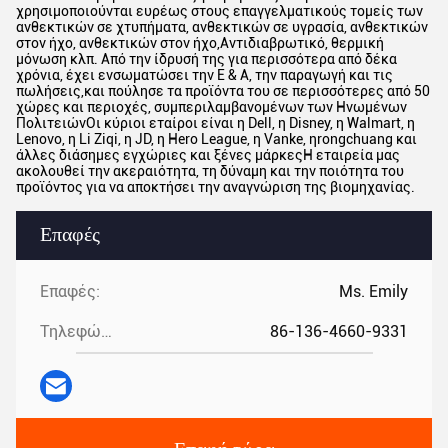
χρησιμοποιούνται ευρέως στους επαγγελματικούς τομείς των
ανθεκτικών σε χτυπήματα, ανθεκτικών σε υγρασία, ανθεκτικών
στον ήχο, ανθεκτικών στον ήχο,Αντιδιαβρωτικό, θερμική
μόνωση κλπ. Από την ίδρυσή της για περισσότερα από δέκα
χρόνια, έχει ενσωματώσει την Ε & Α, την παραγωγή και τις
πωλήσεις,και πούλησε τα προϊόντα του σε περισσότερες από 50
χώρες και περιοχές, συμπεριλαμβανομένων των Ηνωμένων
ΠολιτειώνΟι κύριοι εταίροι είναι η Dell, η Disney, η Walmart, η
Lenovo, η Li Ziqi, η JD, η Hero League, η Vanke, ηrongchuang και
άλλες διάσημες εγχώριες και ξένες μάρκεςΗ εταιρεία μας
ακολουθεί την ακεραιότητα, τη δύναμη και την ποιότητα του
προϊόντος για να αποκτήσει την αναγνώριση της βιομηχανίας.
Επαφές
Επαφές:
Ms. Emily
Τηλεφώνημα:
86-136-4660-9331