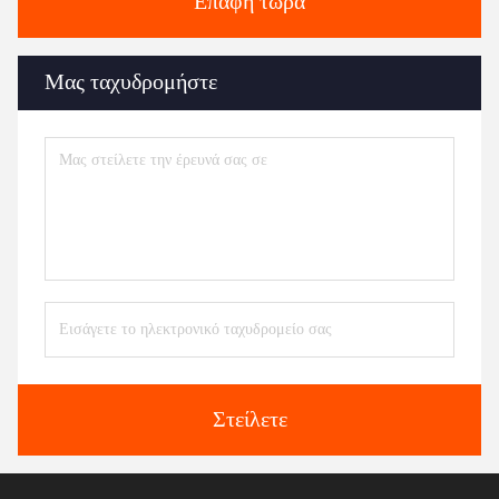
Επαφή τώρα
Μας ταχυδρομήστε
Στείλετε