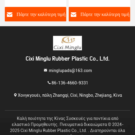
ούπα
Μπουκάλι Γλυφάδες
μοντέρνο στυλ
τά
Καφέ Μπουκάλι Μπάρ
τερη τιμή
Πάρτε την καλύτερη τιμή
Πάρτε την καλύτερ
Cixi Minglu Rubber Plastic Co., Ltd.
minglupads@163.com
86-136-4660-9331
Χονγκγουέι, πόλη Zhangqi, Cixi, Ningbo, Zhejiang, Κίνα
Καλή ποιότητα της Κίνας Συσκευές για ποντίκια από
ελαστικό Προμηθευτής. Πνευματικά δικαιώματα © 2024-
2025 Cixi Minglu Rubber Plastic Co., Ltd. . Διατηρούνται όλα