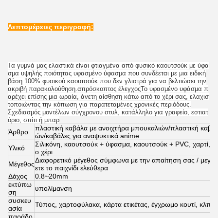
Λεπτομέρειες περιγραφή:
Τα γυμνά μας ελαστικά είναι φτιαγμένα από φυσικό καουτσούκ με ύφα
σμα υψηλής ποιότητας υφασμένο ύφασμα που συνδέεται με μια ειδική
βάση 100% φυσικού καουτσούκ που δεν γλιστρά για να βελτιώσει την
ακριβή παρακολούθηση.απρόσκοπτος έλεγχοςΤο υφασμένο υφάσμα π
αρέχει επίσης μια ωραία, άνετη αίσθηση κάτω από το χέρι σας, ελαχισ
τοποιώντας την κόπωση για παρατεταμένες χρονικές περιόδους.
Σχεδιασμός μοντέλων σύγχρονου στυλ, κατάλληλο για γραφείο, εστιατ
όριο, σπίτι ή μπαρ
πλαστική καβάλα με ανοιχτήρα μπουκαλιών/πλαστική καβάλ
Άρθρο
ών/καβάλες για αναψυκτικά anime
Σιλικόνη, καουτσούκ + ύφασμα, καουτσούκ + PVC, χαρτί, κλ
Υλικό
ο χέρι.
Διαφορετικό μέγεθος σύμφωνα με την απαίτηση σας / μεγά
Μέγεθος
ετε το παιχνίδι ελεύθερα
Δάχος
0.8~20mm
εκτύπω
υπολίμανση
ση
συσκευ
Τύπος, χαρτοφύλακα, κάρτα ετικέτας, έγχρωμο κουτί, κλπ.
ασία
παράδο