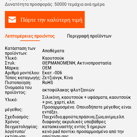
Δυνατότητα προσφοράς: 50000 τεμάχια ανά ημέρα
Πάρτε την καλύτερη τιμή
Λεπτομέρειες προιόντος
Περιγραφή προϊόντων
Κατάσταση των
Αποθέματα
προϊόντων:
Υλικό:
Καουτσούκ
Στυλ:
ΘΕΡΜΑΝΟΜΕΝΗ, Ακτινοπροστασία
Μάρκα:
OEM
Αριθμό μοντέλου:
Εκατ.-006
Τόπος καταγωγής:
Ζετζιάνγκ, Κίνα
Πιστοποίηση:
RoHS
Ονομασία του
ακτοφύλακας φλυτζανιών
προϊόντος:
Σιλικόνη, καουτσούκ + υφάσματα, καουτσούκ
Υλικό:
+ pvc, χαρτί, κλπ.
Προσαρμοσμένο. Οποιοδήποτε μέγεθος είναι
μέγεθος:
εντάξει.
Σχεδιασμός:
Παιχνίδια,φρούτα,πράσινα,ζώα,ανίμα,ελπ.
Χρόνος
διαφανής ακρυλικές υποβάθρες
δειγματοληψίας:
κατασκευαστής εντός 5 ημερών
λογότυπο/
κενό pad ποντίκι προσαρμοσμένο από την
εκτύπωση:
απαίτηση σας