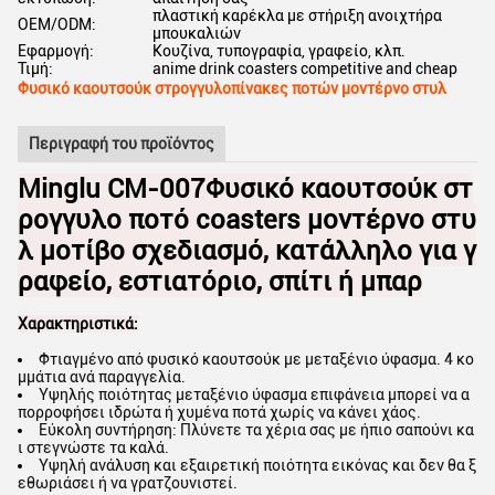
πλαστική καρέκλα με στήριξη ανοιχτήρα
OEM/ODM:
μπουκαλιών
Εφαρμογή:
Κουζίνα, τυπογραφία, γραφείο, κλπ.
Τιμή:
anime drink coasters competitive and cheap
Φυσικό καουτσούκ στρογγυλοπίνακες ποτών μοντέρνο στυλ
Περιγραφή του προϊόντος
Minglu CM-007Φυσικό καουτσούκ στ
ρογγυλο ποτό coasters μοντέρνο στυ
λ μοτίβο σχεδιασμό, κατάλληλο για γ
ραφείο, εστιατόριο, σπίτι ή μπαρ
Χαρακτηριστικά:
Φτιαγμένο από φυσικό καουτσούκ με μεταξένιο ύφασμα. 4 κο
μμάτια ανά παραγγελία.
Υψηλής ποιότητας μεταξένιο ύφασμα επιφάνεια μπορεί να α
πορροφήσει ιδρώτα ή χυμένα ποτά χωρίς να κάνει χάος.
Εύκολη συντήρηση: Πλύνετε τα χέρια σας με ήπιο σαπούνι κα
ι στεγνώστε τα καλά.
Υψηλή ανάλυση και εξαιρετική ποιότητα εικόνας και δεν θα ξ
εθωριάσει ή να γρατζουνιστεί.