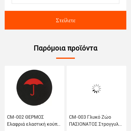
Στείλετε
Παρόμοια προϊόντα
CM-003 Γλυκό Ζώο
Φυσικό καουτσούκ
 κούπα
ΠΑΣΙΟΝΑΤΟΣ Στρογγυλο
στρογγυλοπίνακες π