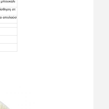
 μπουκαλι
αίσθηση στ
 να απολαύσ