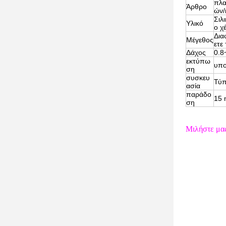
πλα
Άρθρο
ών/
Σιλ
Υλικό
ο χέ
Δια
Μέγεθος
ετε
Δάχος
0.
εκτύπω
υπο
ση
συσκευ
Τύπ
ασία
παράδο
15 
ση
Μιλήστε μας