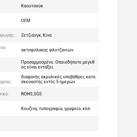
Καουτσούκ
OEM
αγωγής:
Ζετζιάνγκ, Κίνα
του
ακτοφύλακας φλυτζανιών
:
Προσαρμοσμένο. Οποιοδήποτε μέγεθ
ος είναι εντάξει.
διαφανής ακρυλικές υποβάθρες κατα
ηψίας:
σκευαστής εντός 5 ημερών
τικό:
ROHS,SGS
Κουζίνα, τυπογραφία, γραφείο, κλπ.