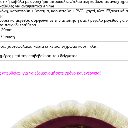
στική καβάλα με ανοιχτήρα μπουκαλιών/πλαστική καβάλα με ανοιχτήρα
καβάλες για αναψυκτικά anime
ικόνη, καουτσούκ + ύφασμα, καουτσούκ + PVC, χαρτί, κλπ. Εξαιρετική 
ρι.
φορετικό μέγεθος σύμφωνα με την απαίτηση σας / μεγάλο μέγεθος για
 το παιχνίδι ελεύθερα
8~20mm
λίμανση
ος, χαρτοφύλακα, κάρτα ετικέτας, έγχρωμο κουτί, κλπ.
ημέρες μετά την επιβεβαίωση του δείγματος
 απευθείας, για να εξοικονομήσετε χρόνο και ενέργεια!