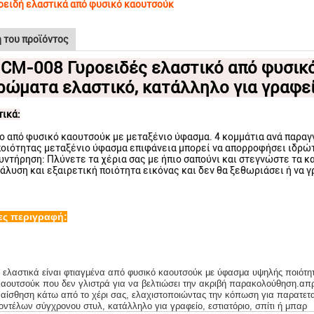
οειδή ελαστικά από φυσικό καουτσούκ
 του προϊόντος
 CM-008 Γυροειδές ελαστικό από φυσικό
ρώματα ελαστικό, κατάλληλο για γραφείο
ικά:
ο από φυσικό καουτσούκ με μεταξένιο ύφασμα. 4 κομμάτια ανά παραγ
οιότητας μεταξένιο ύφασμα επιφάνεια μπορεί να απορροφήσει ιδρώτα
υντήρηση: Πλύνετε τα χέρια σας με ήπιο σαπούνι και στεγνώστε τα κ
άλυση και εξαιρετική ποιότητα εικόνας και δεν θα ξεθωριάσει ή να γ
ες περιγραφή:
 ελαστικά είναι φτιαγμένα από φυσικό καουτσούκ με ύφασμα υψηλής ποιότη
αουτσούκ που δεν γλιστρά για να βελτιώσει την ακριβή παρακολούθηση.απ
 αίσθηση κάτω από το χέρι σας, ελαχιστοποιώντας την κόπωση για παρατετα
οντέλων σύγχρονου στυλ, κατάλληλο για γραφείο, εστιατόριο, σπίτι ή μπαρ