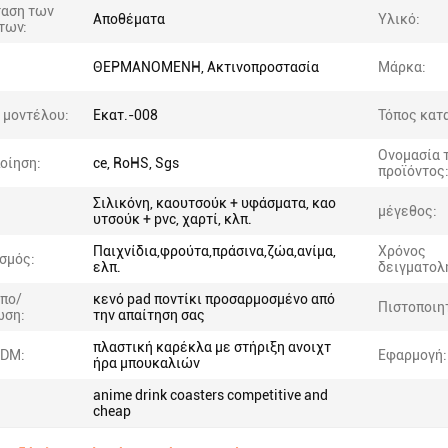
ταση των
Αποθέματα
Υλικό:
των:
ΘΕΡΜΑΝΟΜΕΝΗ, Ακτινοπροστασία
Μάρκα:
 μοντέλου:
Εκατ.-008
Τόπος κατ
Ονομασία 
οίηση:
ce, RoHS, Sgs
προϊόντος
Σιλικόνη, καουτσούκ + υφάσματα, καο
μέγεθος:
υτσούκ + pvc, χαρτί, κλπ.
Παιχνίδια,φρούτα,πράσινα,ζώα,ανίμα,
Χρόνος
σμός:
ελπ.
δειγματολ
πο/
κενό pad ποντίκι προσαρμοσμένο από
Πιστοποιη
ωση:
την απαίτηση σας
πλαστική καρέκλα με στήριξη ανοιχτ
DM:
Εφαρμογή:
ήρα μπουκαλιών
anime drink coasters competitive and
cheap