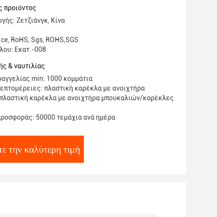
ς προιόντος
γής: Ζετζιάνγκ, Κίνα
 ce, RoHS, Sgs, ROHS,SGS
λου: Εκατ.-008
ς & ναυτιλίας
αγγελίας min: 1000 κομμάτια
επτομέρειες: πλαστική καρέκλα με ανοιχτήρα
πλαστική καρέκλα με ανοιχτήρα μπουκαλιών/καρέκλες
ροσφοράς: 50000 τεμάχια ανά ημέρα
ε την καλύτερη τιμή