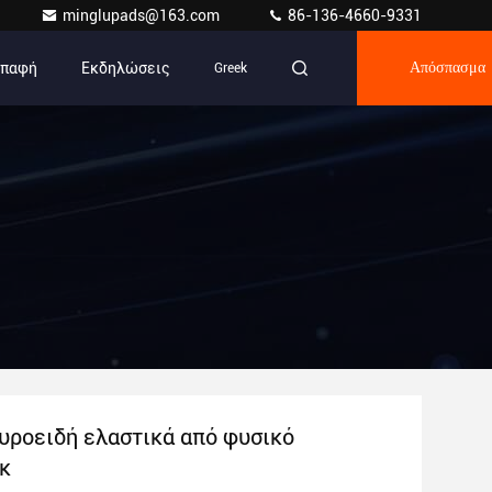
minglupads@163.com
86-136-4660-9331
Επαφή
Εκδηλώσεις
Greek
Απόσπασμα
υροειδή ελαστικά από φυσικό
κ