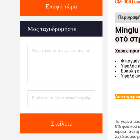
CM-008 Γυρ
Επαφή τώρα
Περιγραφή
Μας ταχυδρομήστε
Minglu
οτό στ
Χαρακτηριστ
Φτιαγμέν
Υψηλής π
Εύκολη σ
Υψηλή αν
Λεπτομέρει
Τα γυμνά μας
Στείλετε
0% φυσικού κ
ωραία, άνετη
Σχεδιασμός μ