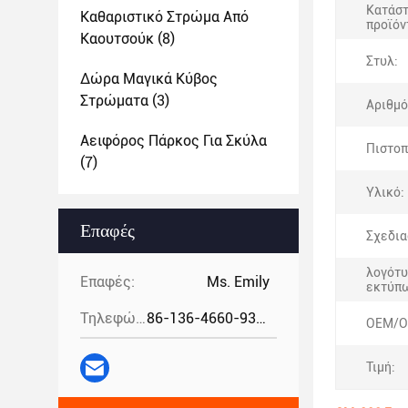
Κατάσ
Καθαριστικό Στρώμα Από
προϊόν
Καουτσούκ
(8)
Στυλ:
Δώρα Μαγικά Κύβος
Στρώματα
(3)
Αριθμό
Αειφόρος Πάρκος Για Σκύλα
Πιστοπ
(7)
Υλικό:
Επαφές
Σχεδια
λογότυ
Επαφές:
Ms. Emily
εκτύπ
Τηλεφώνημα:
86-136-4660-9331
OEM/O
Τιμή: