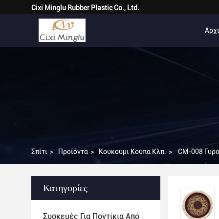
Cixi Minglu Rubber Plastic Co., Ltd.
Αρχι
Σπίτι
>
Προϊόντα
>
Κουκούμι Κούπα Κλπ.
>
CM-008 Γυρο
Κατηγορίες
Συσκευές Για Ποντίκια Από