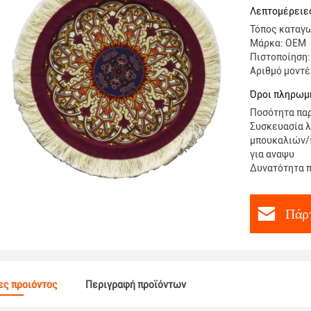
Λεπτομέρειε
Τόπος καταγω
Μάρκα: OEM
Πιστοποίηση:
Αριθμό μοντέ
Όροι πληρωμή
Ποσότητα παρ
Συσκευασία λ
μπουκαλιών/
για αναψυ
Δυνατότητα π
Πάρτ
ες προιόντος
Περιγραφή προϊόντων