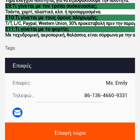
τημα ελέγχου ποιότητας για να εξασφαλίσουμε την ποιότητα.
Ε9:Τι γίνεται με τον τρόπο συσκευασίας;
Τσάντα, χαρτί, πλαστικό, κλπ. ή προσαρμοσμένα.
Ε10:Τι γίνεται με τους όρους πληρωμής;
T/T, L/C, Paypal, Western Union, 30% προκαταβολή πριν την παραγ
Ε11:Τι γίνεται με το φορτίο;
Με ταχυδρομική, αεροπορική, θαλάσσια, είναι σύμφωνα με την απ
Tags:
Επαφές
Επαφές:
Ms. Emily
Τηλεφώνημα:
86-136-4660-9331
Επαφή τώρα