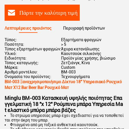
Πάρτε την καλύτερη τιμή
Λεπτομέρειες προιόντος
Περιγραφή προϊόντων
Τύπος:
Εξαρτήματα φραγμών
Ποσότητα:
> 5
Τύπος εξαρτημάτων φραγμών:
Άχυρα κατανάλωσης
Υλικό:
Καουτσούκ σιλικόνης
Ειδικότητα:
Προϊόν μίας χρήσης, βιώσιμο
Τόπος καταγωγής:
Ζετζιάνγκ, Κίνα
Μάρκα:
Custom
Αριθμό μοντέλου:
BM-003
Ονομασία του προϊόντος:
Τεχνουργήματα
BM-003 Ξαναχρησιμοποιήσιμο Δίκτυο 18" Υπηρεσιακό Ρουχικό
Ματ X12 Bar Beer Bar Ρουχικό Ματ
Minglu BM-003 Κατασκευή υψηλής ποιότητας Επα
γγελματική 18 "x 12" Ρούμπινα μπάρα Υπηρεσία Ma
t ελαστικό μπύρα μπάρα βάζες
Το στρώμα υπηρεσίας μπαρ έχει σχεδιαστεί για να τοποθετεί
ται στην άκρη του μπαρ.
Φτιαγμένο από μη τοξικό ανθεκτικό καουτσούκ.