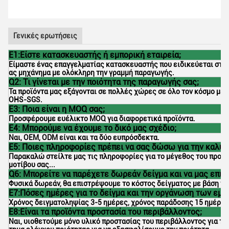
Γενικές ερωτήσεις
Ε1:Είστε κατασκευαστής ή εμπορική εταιρεία;
Είμαστε ένας επαγγελματίας κατασκευαστής που ειδικεύεται στο p
ας μηχάνημα με ολόκληρη την γραμμή παραγωγής.
Q2: Τι γίνεται με την ποιότητα της παραγωγής σας;
Τα προϊόντα μας εξάγονται σε πολλές χώρες σε όλο τον κόσμο με 
OHS-SGS.
Ε3: Ποια είναι η MOQ σας;
Προσφέρουμε ευέλικτο MOQ για διαφορετικά προϊόντα.
Ε4: Μπορούμε να έχουμε το δικό μας σχέδιο;
Ναι, OEM, ODM είναι και τα δύο ευπρόσδεκτα.
Ε5: Ποιες πληροφορίες πρέπει να σας δώσω για την καλύ
Παρακαλώ στείλτε μας τις πληροφορίες για το μέγεθος του προϊόντ
μοτίβου σας...
Q6: Μπορείτε να παρέχετε δωρεάν δείγμα και να μας επισ
Φυσικά δωρεάν, θα επιστρέψουμε το κόστος δείγματος με βάση τη
Ε7:Πόσες ημέρες για το δείγμα και την οργάνωση των εμπ
Χρόνος δειγματοληψίας 3-5 ημέρες, χρόνος παράδοσης 15 ημέρες
Ε8:Είναι τα προϊόντα προστασία του περιβάλλοντος;
Ναι, υιοθετούμε μόνο υλικό προστασίας του περιβάλλοντος για τ