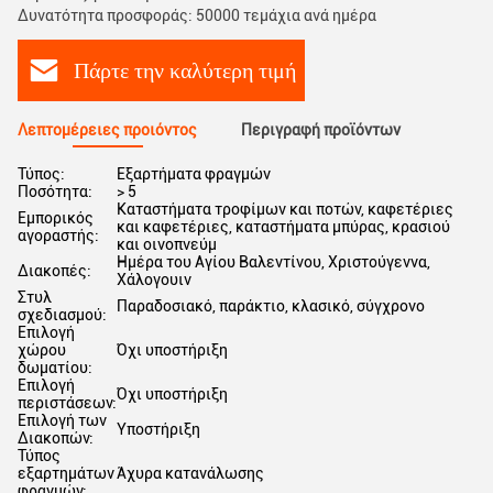
Δυνατότητα προσφοράς: 50000 τεμάχια ανά ημέρα
Πάρτε την καλύτερη τιμή
Λεπτομέρειες προιόντος
Περιγραφή προϊόντων
Τύπος:
Εξαρτήματα φραγμών
Ποσότητα:
> 5
Καταστήματα τροφίμων και ποτών, καφετέριες
Εμπορικός
και καφετέριες, καταστήματα μπύρας, κρασιού
αγοραστής:
και οινοπνεύμ
Ημέρα του Αγίου Βαλεντίνου, Χριστούγεννα,
Διακοπές:
Χάλογουιν
Στυλ
Παραδοσιακό, παράκτιο, κλασικό, σύγχρονο
σχεδιασμού:
Επιλογή
χώρου
Όχι υποστήριξη
δωματίου:
Επιλογή
Όχι υποστήριξη
περιστάσεων:
Επιλογή των
Υποστήριξη
Διακοπών:
Τύπος
εξαρτημάτων
Άχυρα κατανάλωσης
φραγμών: