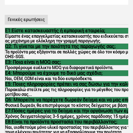
Γενικές ερωτήσεις
Ε1:Είστε κατασκευαστής ή εμπορική εταιρεία;
Είμαστε ένας επαγγελματίας κατασκευαστής που ειδικεύεται στο p
ας μηχάνημα με ολόκληρη την γραμμή παραγωγής.
Q2: Τι γίνεται με την ποιότητα της παραγωγής σας;
Τα προϊόντα μας εξάγονται σε πολλές χώρες σε όλο τον κόσμο με 
OHS-SGS.
Ε3: Ποια είναι η MOQ σας;
Προσφέρουμε ευέλικτο MOQ για διαφορετικά προϊόντα.
Ε4: Μπορούμε να έχουμε το δικό μας σχέδιο;
Ναι, OEM, ODM είναι και τα δύο ευπρόσδεκτα.
Ε5: Ποιες πληροφορίες πρέπει να σας δώσω για την καλύ
Παρακαλώ στείλτε μας τις πληροφορίες για το μέγεθος του προϊόντ
μοτίβου σας...
Q6: Μπορείτε να παρέχετε δωρεάν δείγμα και να μας επισ
Φυσικά δωρεάν, θα επιστρέψουμε το κόστος δείγματος με βάση τη
Ε7:Πόσες ημέρες για το δείγμα και την οργάνωση των εμπ
Χρόνος δειγματοληψίας 3-5 ημέρες, χρόνος παράδοσης 15 ημέρες
Ε8:Είναι τα προϊόντα προστασία του περιβάλλοντος;
Ναι, υιοθετούμε μόνο υλικό προστασίας του περιβάλλοντος για τ
τημα ελέγχου ποιότητας για να εξασφαλίσουμε την ποιότητα.