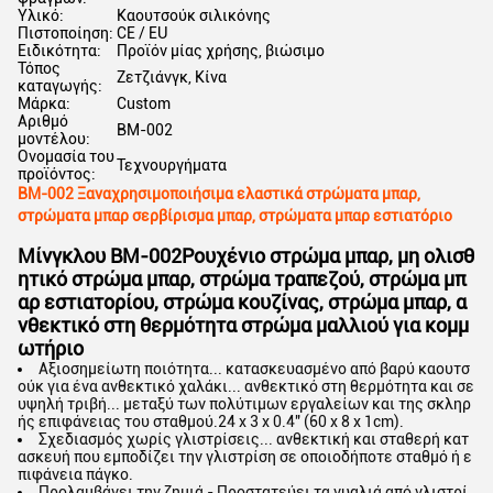
Υλικό:
Καουτσούκ σιλικόνης
Πιστοποίηση:
CE / EU
Ειδικότητα:
Προϊόν μίας χρήσης, βιώσιμο
Τόπος
Ζετζιάνγκ, Κίνα
καταγωγής:
Μάρκα:
Custom
Αριθμό
BM-002
μοντέλου:
Ονομασία του
Τεχνουργήματα
προϊόντος:
BM-002 Ξαναχρησιμοποιήσιμα ελαστικά στρώματα μπαρ,
στρώματα μπαρ σερβίρισμα μπαρ, στρώματα μπαρ εστιατόριο
Μίνγκλου BM-002
Ρουχένιο στρώμα μπαρ, μη ολισθ
ητικό στρώμα μπαρ, στρώμα τραπεζού, στρώμα μπ
αρ εστιατορίου, στρώμα κουζίνας, στρώμα μπαρ, α
νθεκτικό στη θερμότητα στρώμα μαλλιού για κομμ
ωτήριο
Αξιοσημείωτη ποιότητα... κατασκευασμένο από βαρύ καουτσ
ούκ για ένα ανθεκτικό χαλάκι... ανθεκτικό στη θερμότητα και σε
υψηλή τριβή... μεταξύ των πολύτιμων εργαλείων και της σκληρ
ής επιφάνειας του σταθμού.24 x 3 x 0.4" (60 x 8 x 1cm).
Σχεδιασμός χωρίς γλιστρίσεις... ανθεκτική και σταθερή κατ
ασκευή που εμποδίζει την γλιστρίση σε οποιοδήποτε σταθμό ή ε
πιφάνεια πάγκο.
Προλαμβάνει την ζημιά - Προστατεύει τα γυαλιά από γλιστρί