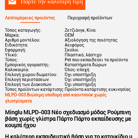
Πάρτε την καλύτερη τιμή
Λεπτομέρειες προιόντος
Περιγραφή προϊόντων
Τόπος καταγωγής:
Ζετζιάνγκ, Κίνα
Μάρκα:
OEM
Αριθμό μοντέλου:
Αξιολόγηση της ποιότητας
Ειδικότητα:
Αειφόρος
Εφαρμογή:
Σκύλοι
Υλικό:
Πλαστικό, λάστιχο
Τύπος:
Pet που εκπαιδεύει τα προϊόντα
Εμπορικός αγοραστής:
Καταστήματα δώρων
Καλοκαιρία:
Όλος-εποχή
Επιλογή χώρου δωματίου:
Όχι υποστήριξη
Επιλογή περιστάσεων:
Όχι υποστήριξη
Επιλογή των Διακοπών:
Όχι υποστήριξη
Τύπος προϊόντων κατάρτισης:
Προϊόντα κατάρτισης ευκινησίας
MLPD-003 Βιώσιμη υποδομή από καουτσούκ χωρίς
γλιστρίσματα
Minglu MLPD-003 Νέο σχεδιασμό μόδας Ρούμπινη
βάση χωρίς γλίστρα Πάρτο Πάρτο εκπαίδευσης με
κουμπί ήχου
Η καλύτερη εκπαιδευτική βάση για το κατοικίδιο μ