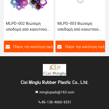
MLPD-002 Βιώσιμη
MLPD-003 Βιώσιμη
υποδομή από καουτσούκ
υποδομή από καουτσούκ
χωρίς γλιστρίσματα
χωρίς γλιστρίστρα
Πάρκα εκπαίδευσης
ζώων με κουμπί ήχου
ή
Πάρτε την καλύτερη τιμή
Πάρτε την καλύτερη τιμή
Cixi Minglu Rubber Plastic Co., Ltd.
minglupads@163.com
86-136-4660-9331