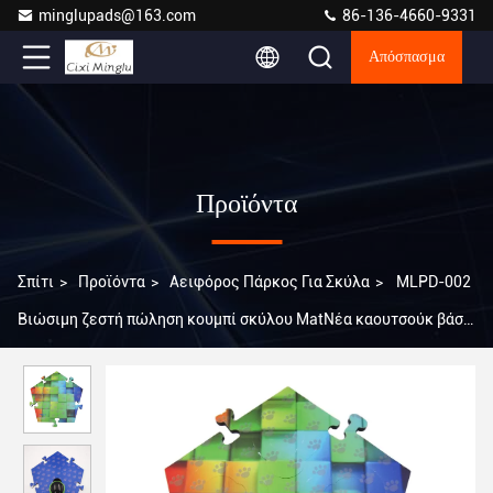
minglupads@163.com
86-136-4660-9331
Απόσπασμα
Προϊόντα
Σπίτι
>
Προϊόντα
>
Αειφόρος Πάρκος Για Σκύλα
>
MLPD-002
Βιώσιμη ζεστή πώληση κουμπί σκύλου MatΝέα καουτσούκ βάση
χωρίς γλιστρούμενη σκύλος βροχή