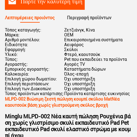
Πάρτε την καλύτερη τιμή
Λεπτομέρειες προιόντος
Περιγραφή προϊόντων
Τόπος καταγωγής:
Ζετζιάνγκ, Κίνα
Μάρκα:
OEM
Αριθμό μοντέλου:
Επικαιροποιημένα συστήματα
Ειδικότητα:
Αειφόρος
Εφαρμογή:
Σκύλοι
Υλικό:
Φτερό, καουτσούκ
Τύπος:
Pet που εκπαιδεύει τα προϊόντα
Αγοραστής:
Αγορές TV
Εμπορικός αγοραστής:
Καταστήματα δώρων
Καλοκαιρία:
Όλος-εποχή
Επιλογή χώρου δωματίου:
Όχι υποστήριξη
Επιλογή περιστάσεων:
Όχι υποστήριξη
Επιλογή των Διακοπών:
Όχι υποστήριξη
Τύπος προϊόντων κατάρτισης:
Προϊόντα κατάρτισης ευκινησίας
MLPD-002 Βιώσιμη ζεστή πώληση κουμπί σκύλου MatΝέα
καουτσούκ βάση χωρίς γλιστρούμενη σκύλος βροχή
Minglu MLPD-002 Νέα καυτή πώληση Ρουχένια βά
ση χωρίς γλιστρίσιμο σκυλί εκπαιδευτικό Pad Pet
εκπαιδευτικό Pad σκυλί ελαστικό στρώμα με κουμ
πί ήχου