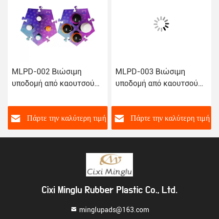
MLPD-002 Βιώσιμη
MLPD-003 Βιώσιμη
υποδομή από καουτσούκ
υποδομή από καουτσούκ
χωρίς γλιστρίσματα
χωρίς γλιστρίστρα
Πάρκα εκπαίδευσης
ζώων με κουμπί ήχου
ή
Πάρτε την καλύτερη τιμή
Πάρτε την καλύτερη τιμή
Cixi Minglu Rubber Plastic Co., Ltd.
minglupads@163.com