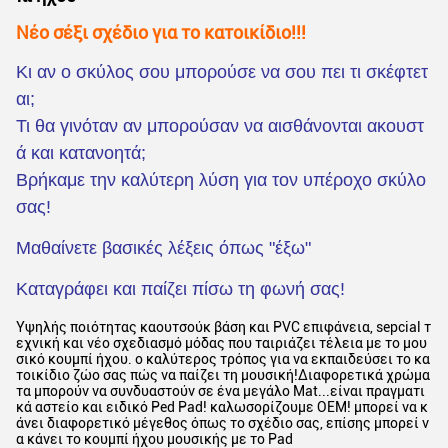
Νέο σέξι σχέδιο για το κατοικίδιο!!!
Κι αν ο σκύλος σου μπορούσε να σου πει τι σκέφτετ
αι;
Τι θα γινόταν αν μπορούσαν να αισθάνονται ακουστ
ά και κατανοητά;
Βρήκαμε την καλύτερη λύση για τον υπέροχο σκύλο
σας!
Μαθαίνετε βασικές λέξεις όπως "έξω"
Καταγράφει και παίζει πίσω τη φωνή σας!
Υψηλής ποιότητας καουτσούκ βάση και PVC επιφάνεια, sepcial τ
εχνική και νέο σχεδιασμό μόδας που ταιριάζει τέλεια με το μου
σικό κουμπί ήχου. ο καλύτερος τρόπος για να εκπαιδεύσει το κα
τοικίδιο ζώο σας πώς να παίζει τη μουσική!Διαφορετικά χρώμα
τα μπορούν να συνδυαστούν σε ένα μεγάλο Mat...είναι πραγματι
κά αστείο και ειδικό Ped Pad! καλωσορίζουμε OEM! μπορεί να κ
άνει διαφορετικό μέγεθος όπως το σχέδιο σας, επίσης μπορεί ν
α κάνει το κουμπί ήχου μουσικής με το Pad