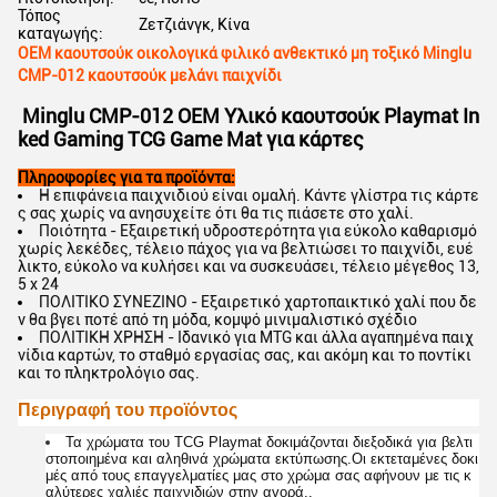
Τόπος
Ζετζιάνγκ, Κίνα
καταγωγής:
OEM καουτσούκ οικολογικά φιλικό ανθεκτικό μη τοξικό Minglu
CMP-012 καουτσούκ μελάνι παιχνίδι
Minglu CMP-012 OEM Υλικό καουτσούκ Playmat In
ked Gaming TCG Game Mat για κάρτες
Πληροφορίες για τα προϊόντα:
Η επιφάνεια παιχνιδιού είναι ομαλή. Κάντε γλίστρα τις κάρτε
ς σας χωρίς να ανησυχείτε ότι θα τις πιάσετε στο χαλί.
Ποιότητα - Εξαιρετική υδροστερότητα για εύκολο καθαρισμό
χωρίς λεκέδες, τέλειο πάχος για να βελτιώσει το παιχνίδι, ευέ
λικτο, εύκολο να κυλήσει και να συσκευάσει, τέλειο μέγεθος 13,
5 x 24
ΠΟΛΙΤΙΚΟ ΣΥΝΕΖΙΝΟ - Εξαιρετικό χαρτοπαικτικό χαλί που δε
ν θα βγει ποτέ από τη μόδα, κομψό μινιμαλιστικό σχέδιο
ΠΟΛΙΤΙΚΗ ΧΡΗΣΗ - Ιδανικό για MTG και άλλα αγαπημένα παιχ
νίδια καρτών, το σταθμό εργασίας σας, και ακόμη και το ποντίκι
και το πληκτρολόγιο σας.
Περιγραφή του προϊόντος
Τα χρώματα του TCG Playmat δοκιμάζονται διεξοδικά για βελτι
στοποιημένα και αληθινά χρώματα εκτύπωσης.Οι εκτεταμένες δοκι
μές από τους επαγγελματίες μας στο χρώμα σας αφήνουν με τις κ
αλύτερες χαλιές παιχνιδιών στην αγορά..