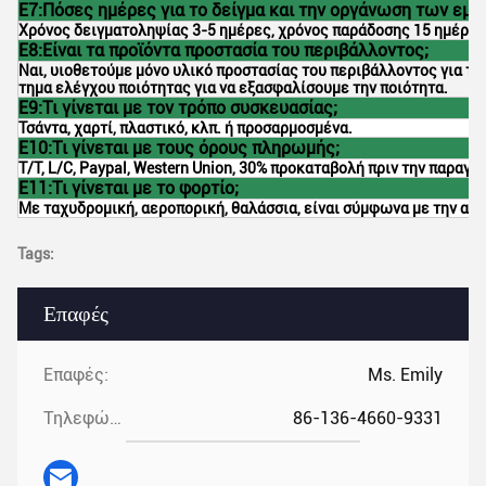
Ε7:Πόσες ημέρες για το δείγμα και την οργάνωση των εμπ
Χρόνος δειγματοληψίας 3-5 ημέρες, χρόνος παράδοσης 15 ημέρες
Ε8:Είναι τα προϊόντα προστασία του περιβάλλοντος;
Ναι, υιοθετούμε μόνο υλικό προστασίας του περιβάλλοντος για τ
τημα ελέγχου ποιότητας για να εξασφαλίσουμε την ποιότητα.
Ε9:Τι γίνεται με τον τρόπο συσκευασίας;
Τσάντα, χαρτί, πλαστικό, κλπ. ή προσαρμοσμένα.
Ε10:Τι γίνεται με τους όρους πληρωμής;
T/T, L/C, Paypal, Western Union, 30% προκαταβολή πριν την παραγ
Ε11:Τι γίνεται με το φορτίο;
Με ταχυδρομική, αεροπορική, θαλάσσια, είναι σύμφωνα με την απ
Tags:
Επαφές
Επαφές:
Ms. Emily
Τηλεφώνημα:
86-136-4660-9331