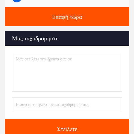
Επαφή τώρα
Μας ταχυδρομήστε
Στείλετε