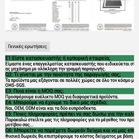
Γενικές ερωτήσεις
Ε1:Είστε κατασκευαστής ή εμπορική εταιρεία;
Είμαστε ένας επαγγελματίας κατασκευαστής που ειδικεύεται στο p
ας μηχάνημα με ολόκληρη την γραμμή παραγωγής.
Q2: Τι γίνεται με την ποιότητα της παραγωγής σας;
Τα προϊόντα μας εξάγονται σε πολλές χώρες σε όλο τον κόσμο με 
OHS-SGS.
Ε3: Ποια είναι η MOQ σας;
Προσφέρουμε ευέλικτο MOQ για διαφορετικά προϊόντα.
Ε4: Μπορούμε να έχουμε το δικό μας σχέδιο;
Ναι, OEM, ODM είναι και τα δύο ευπρόσδεκτα.
Ε5: Ποιες πληροφορίες πρέπει να σας δώσω για την καλύ
Παρακαλώ στείλτε μας τις πληροφορίες για το μέγεθος του προϊόντ
μοτίβου σας...
Q6: Μπορείτε να παρέχετε δωρεάν δείγμα και να μας επισ
Φυσικά δωρεάν, θα επιστρέψουμε το κόστος δείγματος με βάση τη