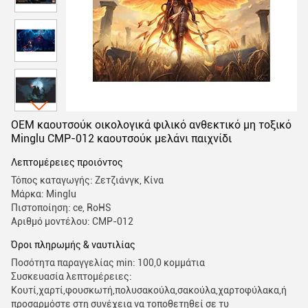
OEM καουτσούκ οικολογικά φιλικό ανθεκτικό μη τοξικό
Minglu CMP-012 καουτσούκ μελάνι παιχνίδι
Λεπτομέρειες προιόντος
Τόπος καταγωγής: Ζετζιάνγκ, Κίνα
Μάρκα: Minglu
Πιστοποίηση: ce, RoHS
Αριθμό μοντέλου: CMP-012
Όροι πληρωμής & ναυτιλίας
Ποσότητα παραγγελίας min: 100,0 κομμάτια
Συσκευασία λεπτομέρειες:
Κουτί,χαρτί,φουσκωτή,πολυσακούλα,σακούλα,χαρτοφύλακα,ή
προσαρμόστε στη συνέχεια να τοποθετηθεί σε τυ