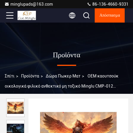
minglupads@163.com
86-136-4660-9331
Απόσπασμα
Προϊόντα
Σπίτι
>
Προϊόντα
>
Δώρα Πωκερ Ματ
>
OEM καουτσούκ
οικολογικά φιλικό ανθεκτικό μη τοξικό Minglu CMP-012
καουτσούκ μελάνι παιχνίδι