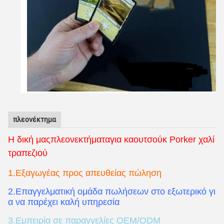
πλεονέκτημα
Η δική μας
πλεονεκτήματα
για καουτσούκ Porker χαλί
τραπεζιού
1.Εξαγωγέας προς απευθείας πώληση
2.Επαγγελματική ομάδα πωλήσεων στο εξωτερικό γι
α να παρέχει καλή υπηρεσία
3.Εμπειρία σε παραγγελίες OEM/ODM