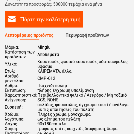
Δυνατότητα προσφοράς: 500000 τεμάχια ανά μήνα
Πάρτε την καλύτερη τιμή
Λεπτομέρειες προιόντος
Περιγραφή προϊόντων
Μάρκα:
Minglu
Κατάσταση των
Αποθέματα
προϊόντων:
Καουτσούκ, φυσικό καουτσούκ, υδατοασφαλές
Υλικό:
ύφασμα
Στυλ:
ΚΑΙΡΕΜΑΤΑ, άλλα
Αριθμό
CMP-012
μοντέλου:
Άρθρο:
Παιχνίδι πόκερ
Εκτύπωση:
πλήρης έγχρωμη υπολίμανση
Χαρακτηριστικά:
Περιβαλλοντικά φιλικό / Αειφόρο / Μη τοξικό
Ανίχνευση:
SGS, ROHS
σελίδες, φουσκάλες, έγχρωμο κουτί ή ανάλογα
Συσκευή:
με τις απαιτήσεις του πελάτη
Χρώμα:
Πλήρες χρώμα, μονοχρώμα
λογότυπο:
ως αίτημα του πελάτη
Δάχος:
90x180cm. κλπ.
Χρήση:
Γραφείο, σπίτι, παιχνίδι, διαφήμιση, δώρα
Πιστοποίηση:
ce, RoHS