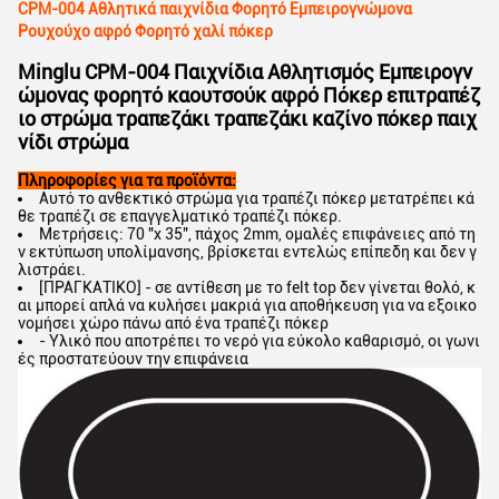
CPM-004 Αθλητικά παιχνίδια Φορητό Εμπειρογνώμονα
Ρουχούχο αφρό Φορητό χαλί πόκερ
Minglu CPM-004 Παιχνίδια Αθλητισμός Εμπειρογν
ώμονας φορητό καουτσούκ αφρό Πόκερ επιτραπέζ
ιο στρώμα τραπεζάκι τραπεζάκι καζίνο πόκερ παιχ
νίδι στρώμα
Πληροφορίες για τα προϊόντα:
Αυτό το ανθεκτικό στρώμα για τραπέζι πόκερ μετατρέπει κά
θε τραπέζι σε επαγγελματικό τραπέζι πόκερ.
Μετρήσεις: 70 "x 35", πάχος 2mm, ομαλές επιφάνειες από τη
ν εκτύπωση υπολίμανσης, βρίσκεται εντελώς επίπεδη και δεν γ
λιστράει.
[ΠΡΑΓΚΑΤΙΚΟ] - σε αντίθεση με το felt top δεν γίνεται θολό, κ
αι μπορεί απλά να κυλήσει μακριά για αποθήκευση για να εξοικο
νομήσει χώρο πάνω από ένα τραπέζι πόκερ
- Υλικό που αποτρέπει το νερό για εύκολο καθαρισμό, οι γωνι
ές προστατεύουν την επιφάνεια