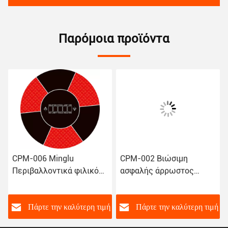
Παρόμοια προϊόντα
CPM-006 Minglu
CPM-002 Βιώσιμη
Περιβαλλοντικά φιλικό
ασφαλής άρρωστος
μη τοξικό καουτσούκ
καουτσούκ Poker Table
στρογγυλό
Mat Παιχνίδι Top Cards
χαρτοσκεπάστημα καζίνο
Παιχνίδι Poker Mat
ή
Πάρτε την καλύτερη τιμή
Πάρτε την καλύτερη τιμή