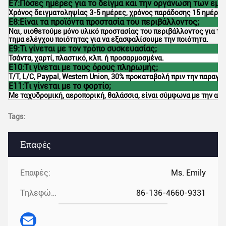
Ε7:Πόσες ημέρες για το δείγμα και την οργάνωση των εμπ
Χρόνος δειγματοληψίας 3-5 ημέρες, χρόνος παράδοσης 15 ημέρες
Ε8:Είναι τα προϊόντα προστασία του περιβάλλοντος;
Ναι, υιοθετούμε μόνο υλικό προστασίας του περιβάλλοντος για τ
τημα ελέγχου ποιότητας για να εξασφαλίσουμε την ποιότητα.
Ε9:Τι γίνεται με τον τρόπο συσκευασίας;
Τσάντα, χαρτί, πλαστικό, κλπ. ή προσαρμοσμένα.
Ε10:Τι γίνεται με τους όρους πληρωμής;
T/T, L/C, Paypal, Western Union, 30% προκαταβολή πριν την παραγ
Ε11:Τι γίνεται με το φορτίο;
Με ταχυδρομική, αεροπορική, θαλάσσια, είναι σύμφωνα με την απ
Tags:
Επαφές
Επαφές:
Ms. Emily
Τηλεφώνημα:
86-136-4660-9331