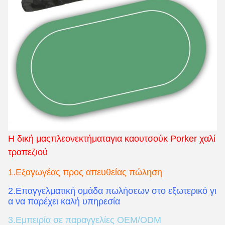
Η δική μας
πλεονεκτήματα
για καουτσούκ Porker χαλί
τραπεζιού
1.Εξαγωγέας προς απευθείας πώληση
2.Επαγγελματική ομάδα πωλήσεων στο εξωτερικό γι
α να παρέχει καλή υπηρεσία
3.Εμπειρία σε παραγγελίες OEM/ODM