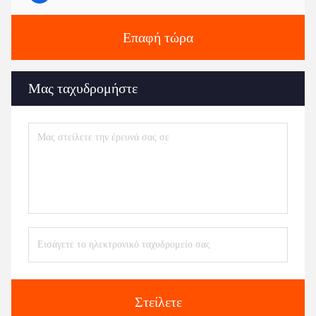
Επαφή τώρα
Μας ταχυδρομήστε
Στείλετε