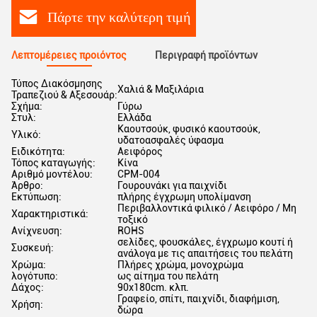
Πάρτε την καλύτερη τιμή
Λεπτομέρειες προιόντος
Περιγραφή προϊόντων
Τύπος Διακόσμησης
Χαλιά & Μαξιλάρια
Τραπεζιού & Αξεσουάρ:
Σχήμα:
Γύρω
Στυλ:
Ελλάδα
Καουτσούκ, φυσικό καουτσούκ,
Υλικό:
υδατοασφαλές ύφασμα
Ειδικότητα:
Αειφόρος
Τόπος καταγωγής:
Κίνα
Αριθμό μοντέλου:
CPM-004
Άρθρο:
Γουρουνάκι για παιχνίδι
Εκτύπωση:
πλήρης έγχρωμη υπολίμανση
Περιβαλλοντικά φιλικό / Αειφόρο / Μη
Χαρακτηριστικά:
τοξικό
Ανίχνευση:
ROHS
σελίδες, φουσκάλες, έγχρωμο κουτί ή
Συσκευή:
ανάλογα με τις απαιτήσεις του πελάτη
Χρώμα:
Πλήρες χρώμα, μονοχρώμα
λογότυπο:
ως αίτημα του πελάτη
Δάχος:
90x180cm. κλπ.
Γραφείο, σπίτι, παιχνίδι, διαφήμιση,
Χρήση:
δώρα