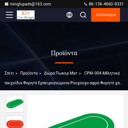
minglupads@163.com
86-136-4660-9331
Απόσπασμα
Προϊόντα
Σπίτι
>
Προϊόντα
>
Δώρα Πωκερ Ματ
>
CPM-004 Αθλητικά
παιχνίδια Φορητό Εμπειρογνώμονα Ρουχούχο αφρό Φορητό χαλί
πόκερ