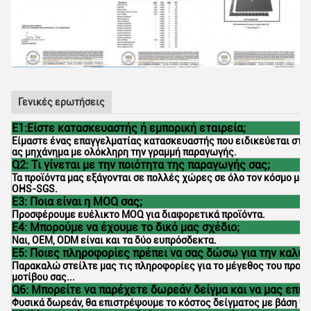
Γενικές ερωτήσεις
Ε1:Είστε κατασκευαστής ή εμπορική εταιρεία;
Είμαστε ένας επαγγελματίας κατασκευαστής που ειδικεύεται στο p
ας μηχάνημα με ολόκληρη την γραμμή παραγωγής.
Q2: Τι γίνεται με την ποιότητα της παραγωγής σας;
Τα προϊόντα μας εξάγονται σε πολλές χώρες σε όλο τον κόσμο με 
OHS-SGS.
Ε3: Ποια είναι η MOQ σας;
Προσφέρουμε ευέλικτο MOQ για διαφορετικά προϊόντα.
Ε4: Μπορούμε να έχουμε το δικό μας σχέδιο;
Ναι, OEM, ODM είναι και τα δύο ευπρόσδεκτα.
Ε5: Ποιες πληροφορίες πρέπει να σας δώσω για την καλύ
Παρακαλώ στείλτε μας τις πληροφορίες για το μέγεθος του προϊόντ
μοτίβου σας...
Q6: Μπορείτε να παρέχετε δωρεάν δείγμα και να μας επισ
Φυσικά δωρεάν, θα επιστρέψουμε το κόστος δείγματος με βάση τη