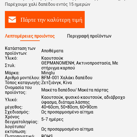
Παρέχουμε χαλί δαπέδου εντός 15 ημερών
Πάρτε την καλύτερη τιμή
Λεπτομέρειες προιόντος
Περιγραφή προϊόντων
Κατάσταση των
Αποθέματα
προϊόντων:
Υλικό:
Καουτσούκ
ΘΕΡΜΑΝΟΜΕΝΗ, Ακτινοπροστασία, Με
Στυλ:
στήριγμα καρπού
Μάρκα:
Minglu
Αριθμό μοντέλου:
BFM-001 Χαλάκι δαπέδου
Τόπος καταγωγής:
Ζετζιάνγκ, Κίνα
Ονομασία του
Μακέτα δαπέδου/ Μακέτα πόρτας
προϊόντος:
Καουτσούκ, φυσικό καουτσούκ, αδιάβροχο
Υλικό:
ύφασμα, διάταμα λάσπης
μέγεθος:
40*60cm, 50*80cm, 60*90cm
Σχεδιασμός:
Ως προσαρμοσμένο αίτημα
Χρόνος
5-7 ημέρες
δειγματοληψίας:
λογότυπο/
Ως προσαρμοσμένο αίτημα
εκτύπωση:
Πιστοποιητικό:
ROHS