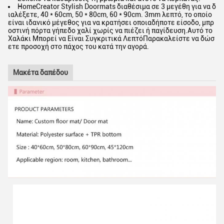
HomeCreator Stylish Doormats διαθέσιμα σε 3 μεγέθη για να δ
ιαλέξετε, 40 * 60cm, 50 * 80cm, 60 * 90cm. 3mm λεπτό, το οποίο
είναι ιδανικό μέγεθος για να κρατήσει οποιαδήποτε είσοδο, μπρ
οστινή πόρτα γήπεδο χαλί χωρίς να πιέζει ή παγίδευση.Αυτό το
Χαλάκι Μπορεί να Είναι Συγκριτικά ΛεπτόΠαρακαλείστε να δώσ
ετε προσοχή στο πάχος του κατά την αγορά.
Μακέτα δαπέδου