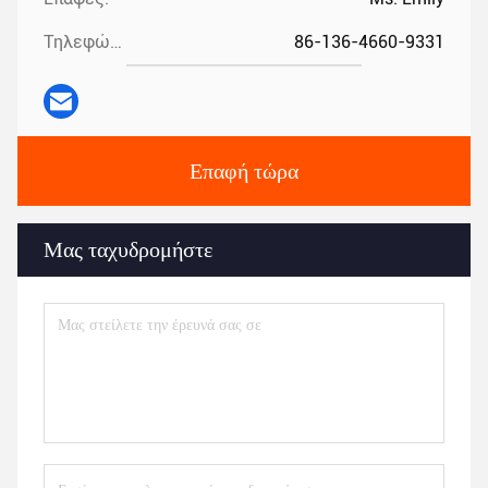
Τηλεφώνημα:
86-136-4660-9331
Επαφή τώρα
Μας ταχυδρομήστε