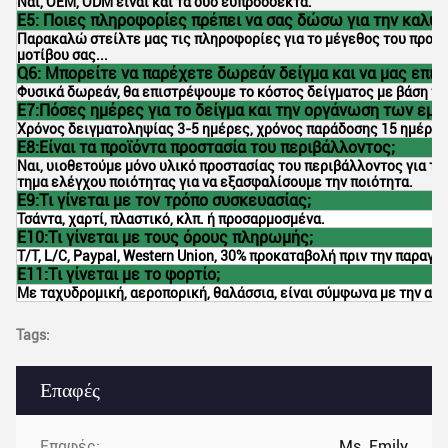
Ναι, OEM, ODM είναι και τα δύο ευπρόσδεκτα.
Ε5: Ποιες πληροφορίες πρέπει να σας δώσω για την καλύ
Παρακαλώ στείλτε μας τις πληροφορίες για το μέγεθος του προϊόντ
μοτίβου σας...
Q6: Μπορείτε να παρέχετε δωρεάν δείγμα και να μας επισ
Φυσικά δωρεάν, θα επιστρέψουμε το κόστος δείγματος με βάση τη
Ε7:Πόσες ημέρες για το δείγμα και την οργάνωση των εμπ
Χρόνος δειγματοληψίας 3-5 ημέρες, χρόνος παράδοσης 15 ημέρες
Ε8:Είναι τα προϊόντα προστασία του περιβάλλοντος;
Ναι, υιοθετούμε μόνο υλικό προστασίας του περιβάλλοντος για τ
τημα ελέγχου ποιότητας για να εξασφαλίσουμε την ποιότητα.
Ε9:Τι γίνεται με τον τρόπο συσκευασίας;
Τσάντα, χαρτί, πλαστικό, κλπ. ή προσαρμοσμένα.
Ε10:Τι γίνεται με τους όρους πληρωμής;
T/T, L/C, Paypal, Western Union, 30% προκαταβολή πριν την παραγ
Ε11:Τι γίνεται με το φορτίο;
Με ταχυδρομική, αεροπορική, θαλάσσια, είναι σύμφωνα με την απ
Tags:
Επαφές
Επαφές:
Ms. Emily