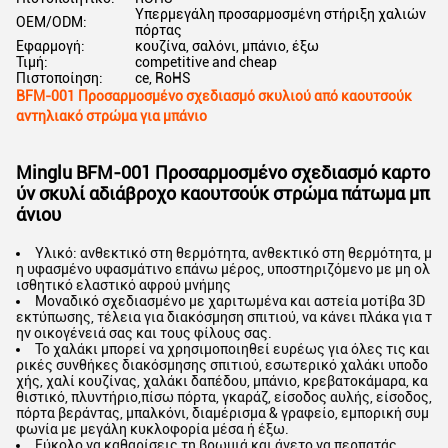
Υπερμεγάλη προσαρμοσμένη στήριξη χαλιών
OEM/ODM:
πόρτας
Εφαρμογή:
κουζίνα, σαλόνι, μπάνιο, έξω
Τιμή:
competitive and cheap
Πιστοποίηση:
ce, RoHS
BFM-001 Προσαρμοσμένο σχεδιασμό σκυλιού από καουτσούκ
αντηλιακό στρώμα για μπάνιο
Minglu BFM-001 Προσαρμοσμένο σχεδιασμό καρτο
ύν σκυλί αδιάβροχο καουτσούκ στρώμα πάτωμα μπ
άνιου
Υλικό: ανθεκτικό στη θερμότητα, ανθεκτικό στη θερμότητα, μ
η υφασμένο υφασμάτινο επάνω μέρος, υποστηριζόμενο με μη ολ
ισθητικό ελαστικό αφρού μνήμης
Μοναδικό σχεδιασμένο με χαριτωμένα και αστεία μοτίβα 3D
εκτύπωσης, τέλεια για διακόσμηση σπιτιού, να κάνει πλάκα για τ
ην οικογένειά σας και τους φίλους σας.
Το χαλάκι μπορεί να χρησιμοποιηθεί ευρέως για όλες τις και
ρικές συνθήκες διακόσμησης σπιτιού, εσωτερικό χαλάκι υποδο
χής, χαλί κουζίνας, χαλάκι δαπέδου, μπάνιο, κρεβατοκάμαρα, κα
θιστικό, πλυντήριο,πίσω πόρτα, γκαράζ, είσοδος αυλής, είσοδος,
πόρτα βεράντας, μπαλκόνι, διαμέρισμα & γραφείο, εμπορική συμ
φωνία με μεγάλη κυκλοφορία μέσα ή έξω.
Εύκολο να καθαρίσεις τη βρωμιά και άνετο να περπατάς.