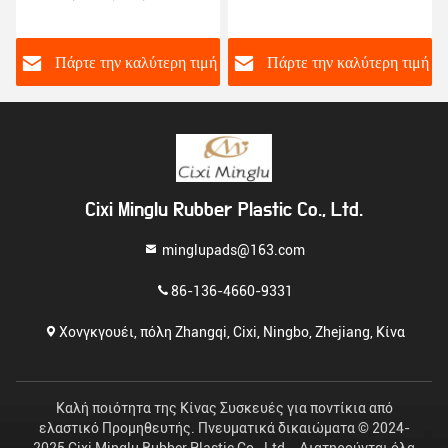
καουτσούκ
σχεδιασμό σκυλιού από
απορροφητικό στρώμα
καουτσούκ αντηλιακό
πόρτας εσωτερικό
στρώμα για μπάνιο
ή
Πάρτε την καλύτερη τιμή
Πάρτε την καλύτερη τιμή
στρώμα δαπέδου μπάνιου
Cixi Minglu Rubber Plastic Co., Ltd.
minglupads@163.com
86-136-4660-9331
Χονγκγουέι, πόλη Zhangqi, Cixi, Ningbo, Zhejiang, Κίνα
Καλή ποιότητα της Κίνας Συσκευές για ποντίκια από
ελαστικό Προμηθευτής. Πνευματικά δικαιώματα © 2024-