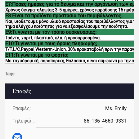
Ε7:Πόσες ημέρες για το δείγμα και την οργάνωση των εμπ
Χρόνος δειγματοληψίας 3-5 ημέρες, χρόνος παράδοσης 15 ημέρες
Ε8:Είναι τα προϊόντα προστασία του περιβάλλοντος;
Ναι, υιοθετούμε μόνο υλικό προστασίας του περιβάλλοντος για τ
τημα ελέγχου ποιότητας για να εξασφαλίσουμε την ποιότητα.
Ε9:Τι γίνεται με τον τρόπο συσκευασίας;
Τσάντα, χαρτί, πλαστικό, κλπ. ή προσαρμοσμένα.
Ε10:Τι γίνεται με τους όρους πληρωμής;
T/T,L/C,Paypal,Westerm-Union, 30% προκαταβολή πριν την παραγωγ
Ε11:Τι γίνεται με το φορτίο;
Με ταχυδρομική, αεροπορική, θαλάσσια, είναι σύμφωνα με την απ
Tags:
Επαφές
Επαφές:
Ms. Emily
Τηλεφώνημα:
86-136-4660-9331