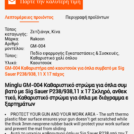
Πάρτε την καλύτερη τιμή
Λεπτομέρειες προιόντος
Περιγραφή προϊόντων
Τόπος
Ζετζιάνγκ, Κίνα
καταγωγής:
Μάρκα:
Rakoon
Αριθμό
GM-004
μοντέλου:
Πεδίο εφαρμογής Εγκαταστάσεις & Συσκευές,
Τύπος:
Καθαριστικό χαλί όπλου
Υλικό:
Καουτσούκ
GM-004 Καθαριστήρα από καουτσούκ για όπλα συμβατό με Sig
Sauer P238/938, 11 X 17 πάχος
Minglu GM-004 Καθαριστικό στρώμα για όπλα συμ
βατό με Sig Sauer P238/938,11 x 17 Σκληρό, ανθεκ
τικό, Καθαριστικό στρώμα για όπλα με διάγραμμα ε
ξαρτημάτων
PROTECT YOUR GUN AND YOUR WORK AREA - The soft thermo
plastic fiber surface ensures your gun doesn’t get scratched while
the thick 3mm neoprene rubber back will protect your work surface
and prevent the mat from sliding
Αυτό το μαχαίρι καθαρισμού όπλων Sig Sauer P238 από την T