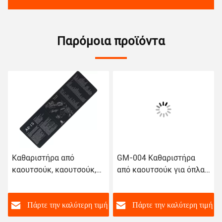
Παρόμοια προϊόντα
Καθαριστήρα από
GM-004 Καθαριστήρα
καουτσούκ, καουτσούκ,
από καουτσούκ για όπλα
καουτσούκ, καουτσούκ,
συμβατό με Sig Sauer
καουτσούκ, καουτσούκ,
P238/938, 11 X 17 πάχος
καουτσούκ, καουτσούκ.
ή
Πάρτε την καλύτερη τιμή
Πάρτε την καλύτερη τιμή