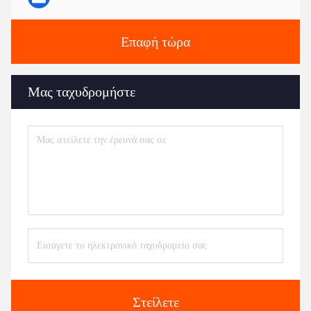
Επαφή τώρα
Μας ταχυδρομήστε
Στείλετε