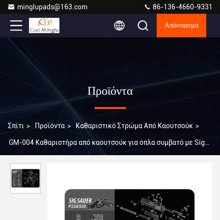
minglupads@163.com
86-136-4660-9331
Απόσπασμα
Προϊόντα
Σπίτι
>
Προϊόντα
>
Καθαριστικό Στρώμα Από Καουτσούκ
>
GM-004 Καθαριστήρα από καουτσούκ για όπλα συμβατό με Sig
Sauer P238/938, 11 X 17 πάχος