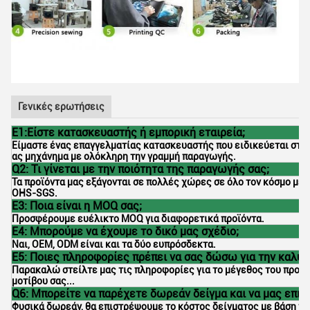
Γενικές ερωτήσεις
Ε1:Είστε κατασκευαστής ή εμπορική εταιρεία;
Είμαστε ένας επαγγελματίας κατασκευαστής που ειδικεύεται στο p
ας μηχάνημα με ολόκληρη την γραμμή παραγωγής.
Q2: Τι γίνεται με την ποιότητα της παραγωγής σας;
Τα προϊόντα μας εξάγονται σε πολλές χώρες σε όλο τον κόσμο με 
OHS-SGS.
Ε3: Ποια είναι η MOQ σας;
Προσφέρουμε ευέλικτο MOQ για διαφορετικά προϊόντα.
Ε4: Μπορούμε να έχουμε το δικό μας σχέδιο;
Ναι, OEM, ODM είναι και τα δύο ευπρόσδεκτα.
Ε5: Ποιες πληροφορίες πρέπει να σας δώσω για την καλύ
Παρακαλώ στείλτε μας τις πληροφορίες για το μέγεθος του προϊόντ
μοτίβου σας...
Q6: Μπορείτε να παρέχετε δωρεάν δείγμα και να μας επισ
Φυσικά δωρεάν, θα επιστρέψουμε το κόστος δείγματος με βάση τη