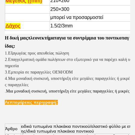
Μέγεθος ((mm)
210×260
250×300
μπορεί να προσαρμοστεί
Δάχος
1.5/2/3mm
Η δική μας
πλεονεκτήματα
για τα συντρίμμια του ποντικοπαγ
ίδας:
1.Εξαγωγέας προς απευθείας πώληση
2.Επαγγελματική ομάδα πωλήσεων στο εξωτερικό για να παρέχει καλή υ
πηρεσία
3.Εμπειρία σε παραγγελίες OEM/ODM
4.Μια μοναδική συσκευή, υποστήριξη είτε μεγάλες παραγγελίες ή μικρέ
ς παραγγελίες
.Μια μοναδική συσκευή, υποστήριξη είτε μεγάλες παραγγελίες ή μικρές
Λεπτομέρειες περιγραφή:
ειδικά τυπωμένα πλακάκια ποντικιού/ελαστικό φύλλο με επί
Άρθρο
ης/ιδικά τυπωμένα πλακάκια ποντικιού