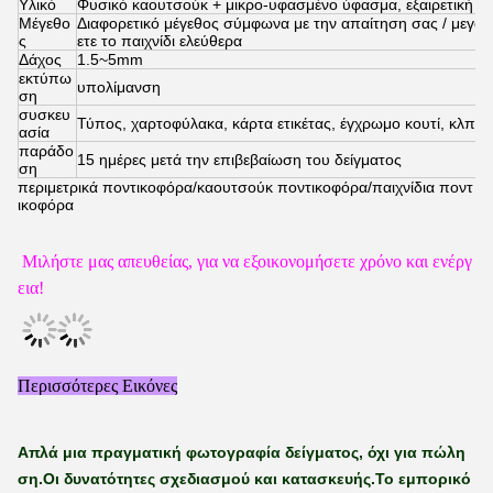
Υλικό
Φυσικό καουτσούκ + μικρο-υφασμένο ύφασμα, εξαιρετική αί
Μέγεθο
Διαφορετικό μέγεθος σύμφωνα με την απαίτηση σας / μεγάλ
ς
ετε το παιχνίδι ελεύθερα
Δάχος
1.5~5mm
εκτύπω
υπολίμανση
ση
συσκευ
Τύπος, χαρτοφύλακα, κάρτα ετικέτας, έγχρωμο κουτί, κλπ.
ασία
παράδο
15 ημέρες μετά την επιβεβαίωση του δείγματος
ση
περιμετρικά ποντικοφόρα/καουτσούκ ποντικοφόρα/παιχνίδια ποντ
ικοφόρα
Μιλήστε μας απευθείας, για να εξοικονομήσετε χρόνο και ενέργ
εια!
Περισσότερες Εικόνες
Απλά μια πραγματική φωτογραφία δείγματος, όχι για πώλη
ση.
Οι δυνατότητες σχεδιασμού και κατασκευής.
Το εμπορικό