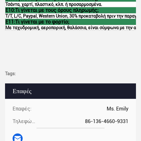
Τσάντα, χαρτί, πλαστικό, κλπ. ή προσαρμοσμένα.
Ε10:Τι γίνεται με τους όρους πληρωμής;
T/T, L/C, Paypal, Western Union, 30% προκαταβολή πριν την παραγ
Ε11:Τι γίνεται με το φορτίο;
Με ταχυδρομική, αεροπορική, θαλάσσια, είναι σύμφωνα με την απ
Tags:
Επαφές
Επαφές:
Ms. Emily
Τηλεφώνημα:
86-136-4660-9331