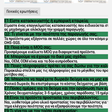
Γενικές ερωτήσεις
Ε1:Είστε κατασκευαστής ή εμπορική εταιρεία;
Είμαστε ένας επαγγελματίας κατασκευαστής που ειδικεύεται στο p
ας μηχάνημα με ολόκληρη την γραμμή παραγωγής.
Q2: Τι γίνεται με την ποιότητα της παραγωγής σας;
Τα προϊόντα μας εξάγονται σε πολλές χώρες σε όλο τον κόσμο με 
OHS-SGS.
Ε3: Ποια είναι η MOQ σας;
Προσφέρουμε ευέλικτο MOQ για διαφορετικά προϊόντα.
Ε4: Μπορούμε να έχουμε το δικό μας σχέδιο;
Ναι, OEM, ODM είναι και τα δύο ευπρόσδεκτα.
Ε5: Ποιες πληροφορίες πρέπει να σας δώσω για την καλύ
Παρακαλώ στείλτε μας τις πληροφορίες για το μέγεθος του προϊόντ
μοτίβου σας...
Q6: Μπορείτε να παρέχετε δωρεάν δείγμα και να μας επισ
Φυσικά δωρεάν, θα επιστρέψουμε το κόστος δείγματος με βάση τη
Ε7:Πόσες ημέρες για το δείγμα και την οργάνωση των εμπ
Χρόνος δειγματοληψίας 3-5 ημέρες, χρόνος παράδοσης 15 ημέρες
Ε8:Είναι τα προϊόντα προστασία του περιβάλλοντος;
Ναι, υιοθετούμε μόνο υλικό προστασίας του περιβάλλοντος για τ
τημα ελέγχου ποιότητας για να εξασφαλίσουμε την ποιότητα.
Ε9:Τι γίνεται με τον τρόπο συσκευασίας;