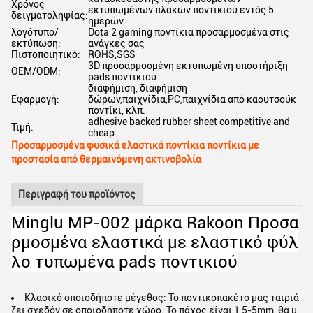
Χρόνος
εκτυπωμένων πλακών ποντικιού εντός 5
δειγματοληψίας:
ημερών
λογότυπο/
Dota 2 gaming ποντίκια προσαρμοσμένα στις
εκτύπωση:
ανάγκες σας
Πιστοποιητικό:
ROHS,SGS
3D προσαρμοσμένη εκτυπωμένη υποστήριξη
OEM/ODM:
pads ποντικιού
διαφήμιση, διαφήμιση
Εφαρμογή:
δώρων,παιχνίδια,PC,παιχνίδια από καουτσούκ
ποντίκι, κλπ.
adhesive backed rubber sheet competitive and
Τιμή:
cheap
Προσαρμοσμένα φυσικά ελαστικά ποντίκια ποντίκια με
προστασία από θερμαινόμενη ακτινοβολία
Περιγραφή του προϊόντος
Minglu MP-002 μάρκα Rakoon Προσα
ρμοσμένα ελαστικά με ελαστικό φύλ
λο τυπωμένα pads ποντικιού
Κλασικό οποιοδήποτε μέγεθος: Το ποντικοπακέτο μας ταιριά
ζει σχεδόν σε οποιοδήποτε χώρο. Το πάχος είναι 1,5-5mm, θα μ