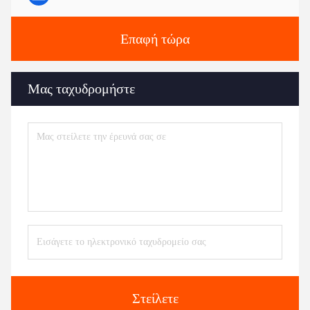
Επαφή τώρα
Μας ταχυδρομήστε
Στείλετε