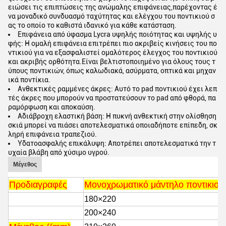
ειώσει τις επιπτώσεις της ανώμαλης επιφάνειας,παρέχοντας έ
να μοναδικό συνδυασμό ταχύτητας και ελέγχου του ποντικιού σ
ας το οποίο το καθιστά ιδανικό για κάθε κατάσταση.
Επιφάνεια από ύφασμα Lycra υψηλής ποιότητας και υψηλής υ
φής: Η ομαλή επιφάνεια επιτρέπει πιο ακριβείς κινήσεις του πο
ντικιού για να εξασφαλιστεί ομαλότερος έλεγχος του ποντικιού
και ακριβής ορθότητα.Είναι βελτιστοποιημένο για όλους τους τ
ύπους ποντικιών, όπως καλωδιακά, ασύρματα, οπτικά και μηχαν
ικά ποντίκια.
Ανθεκτικές ραμμένες άκρες: Αυτό το pad ποντικιού έχει λεπ
τές άκρες που μπορούν να προστατεύσουν το pad από φθορά, πα
ραμόρφωση και αποκαύση.
Αδιάβροχη ελαστική βάση: Η πυκνή ανθεκτική στην ολίσθηση
σκιά μπορεί να πιάσει αποτελεσματικά οποιαδήποτε επίπεδη, σκ
ληρή επιφάνεια τραπεζιού.
Υδατοασφαλής επικάλυψη: Αποτρέπει αποτελεσματικά την τ
υχαία βλάβη από χύσιμο υγρού.
Μέγεθος
Προδιαγραφές
Μονοχρωματικό μάντηλο ποντικιού
180×220
200×240