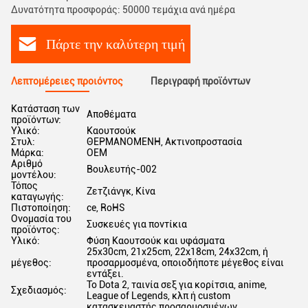
Δυνατότητα προσφοράς: 50000 τεμάχια ανά ημέρα
Πάρτε την καλύτερη τιμή
Λεπτομέρειες προιόντος
Περιγραφή προϊόντων
Κατάσταση των
Αποθέματα
προϊόντων:
Υλικό:
Καουτσούκ
Στυλ:
ΘΕΡΜΑΝΟΜΕΝΗ, Ακτινοπροστασία
Μάρκα:
OEM
Αριθμό
Βουλευτής-002
μοντέλου:
Τόπος
Ζετζιάνγκ, Κίνα
καταγωγής:
Πιστοποίηση:
ce, RoHS
Ονομασία του
Συσκευές για ποντίκια
προϊόντος:
Υλικό:
Φύση Καουτσούκ και υφάσματα
25x30cm, 21x25cm, 22x18cm, 24x32cm, ή
μέγεθος:
προσαρμοσμένα, οποιοδήποτε μέγεθος είναι
εντάξει.
Το Dota 2, ταινία σεξ για κορίτσια, anime,
Σχεδιασμός:
League of Legends, κλπ ή custom
κατασκευαστής προσαρμοσμένων