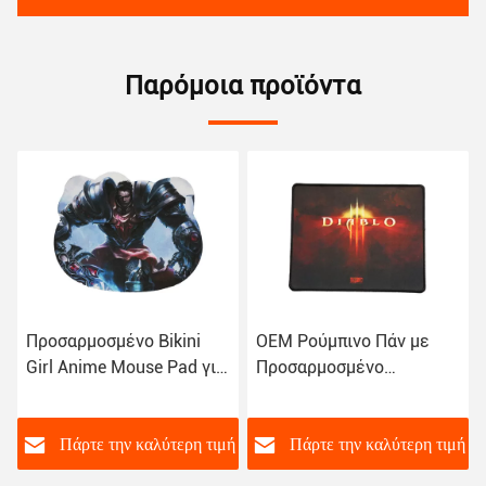
Παρόμοια προϊόντα
Προσαρμοσμένο Bikini
OEM Ρούμπινο Πάν με
Girl Anime Mouse Pad για
Προσαρμοσμένο
άνετη εμπειρία
Σεξουαλικό Σχεδιασμό
παιχνιδιού
MP-046 - Εφοδιασμένο
ή
Πάρτε την καλύτερη τιμή
Πάρτε την καλύτερη τιμή